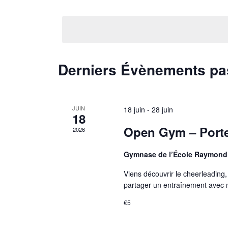
Sélectionnez
une
date.
Derniers Évènements p
JUIN
18 juin
-
28 juin
18
Open Gym – Porte
2026
Gymnase de l’École Raymond
Viens découvrir le cheerleading,
partager un entraînement avec
€5