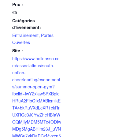
Prix :
€5
Catégories
d’Évènement:
Entraînement
,
Portes
Ouvertes
Site :
https://www.helloasso.co
m/associations/south-
nation-
cheerleading/evenement
s/summer-open-gym?
fbclid=IwY2xjawSPXBple
HRuA2FlbQIxMABicmlkE
TA4bkRuVXdLcXR1ckRn
UXRQc3J0YwZhcHBfaW
QQMjIyMDM5MTc4ODIw
MDg5MgABHlm26J_uVN
MWCu7vkDaRCxMvzcn5