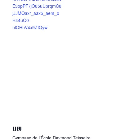
E3opPF7jO85uUprqmC8
jJJMQaxr_aax5_aem_o
H44uO0-
nlOHhV4x9ZIQyw
LIEU
Gymnase de l’École Raymond Teisseire