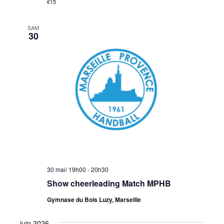
€15
SAM
30
30 mai/ 19h00
-
20h30
Show cheerleading Match MPHB
Gymnase du Bois Luzy, Marseille
juin 2026