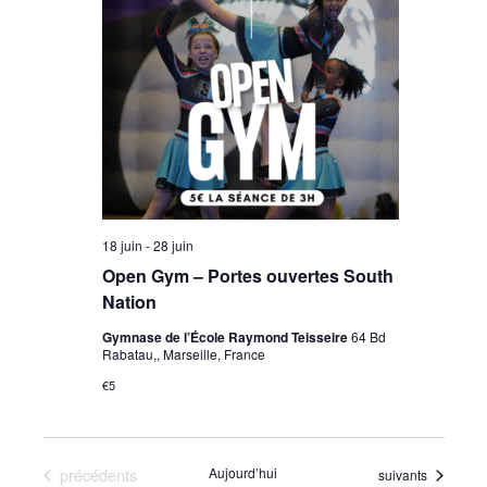
18 juin
-
28 juin
Open Gym – Portes ouvertes South
Nation
Gymnase de l’École Raymond Teisseire
64 Bd
Rabatau,, Marseille, France
€5
Évènements
précédents
Aujourd’hui
Évènements
suivants